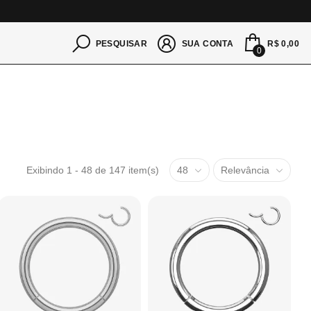
S
R$ 0,00
PESQUISAR
SUA CONTA
0
Exibindo 1 - 48 de 147 item(s)
48
Relevância