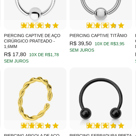
(2)
(3)
PIERCING CAPTIVE DE AÇO
PIERCING CAPTIVE TITÂNIO
CIRÚRGICO PRATEADO -
R$ 39,50
10X DE R$3,95
1,6MM
SEM JUROS
R$ 17,80
10X DE R$1,78
SEM JUROS
(1)
(2)
M
PIERCING ARGOLA DE AÇO
PIERCING FERRADURA PRETA