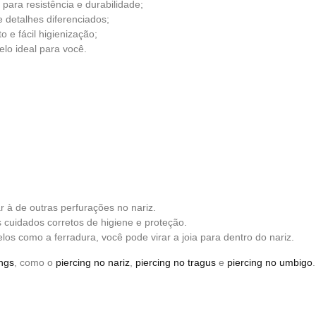
 para resistência e durabilidade;
e detalhes diferenciados;
 e fácil higienização;
elo ideal para você.
ar à de outras perfurações no nariz.
cuidados corretos de higiene e proteção.
s como a ferradura, você pode virar a joia para dentro do nariz.
ings
, como o
piercing no nariz
,
piercing no tragus
e
piercing no umbigo
.