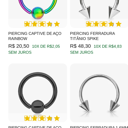
(3)
(3)
PIERCING CAPTIVE DE AÇO
PIERCING FERRADURA
RAINBOW
TITÂNIO SPIKE
R$ 20,50
R$ 48,30
10X DE R$2,05
10X DE R$4,83
SEM JUROS
SEM JUROS
(2)
PIERCING CAPTIVE DE AÇO
PIERCING FERRADURA 1,6M