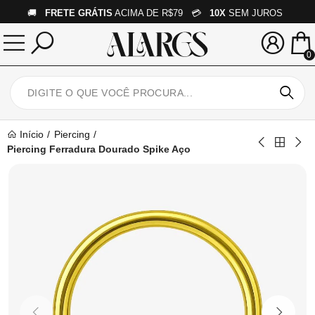
🚚
FRETE GRÁTIS
ACIMA DE R$79 💳
10X
SEM JUROS
0
Início
Piercing
Piercing Ferradura Dourado Spike Aço