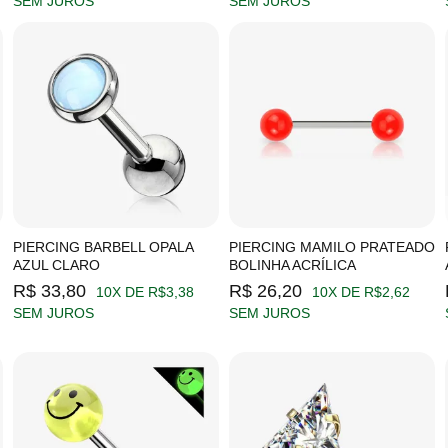
SEM JUROS
SEM JUROS
PIERCING BARBELL OPALA
PIERCING MAMILO PRATEADO
AZUL CLARO
BOLINHA ACRÍLICA
R$ 33,80
R$ 26,20
10X DE R$3,38
10X DE R$2,62
SEM JUROS
SEM JUROS