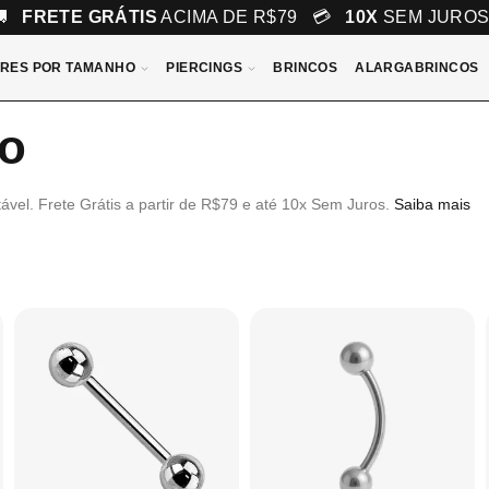
🚚
FRETE GRÁTIS
ACIMA DE R$79 💳
10X
SEM JURO
RES POR TAMANHO
PIERCINGS
BRINCOS
ALARGABRINCOS
to
tável. Frete Grátis a partir de R$79 e até 10x Sem Juros.
Saiba mais