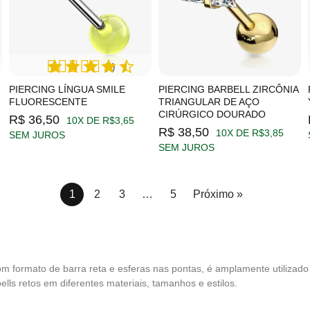
(1)
PIERCING LÍNGUA SMILE
PIERCING BARBELL ZIRCÔNIA
FLUORESCENTE
TRIANGULAR DE AÇO
CIRÚRGICO DOURADO
R$ 36,50
10X DE R$3,65
R$ 38,50
10X DE R$3,85
SEM JUROS
SEM JUROS
1
2
3
…
5
Próximo »
Com formato de barra reta e esferas nas pontas, é amplamente utilizad
ells retos em diferentes materiais, tamanhos e estilos.