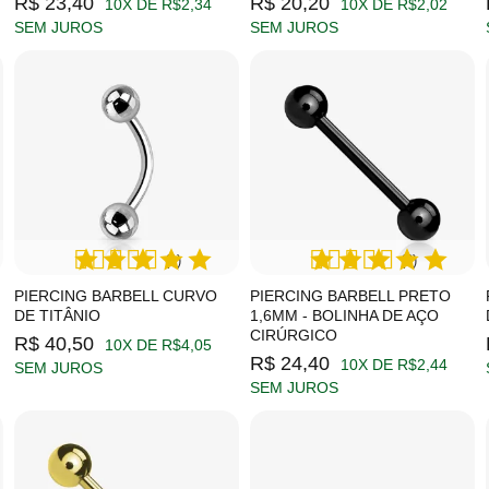
R$ 23,40
R$ 20,20
10X DE R$2,34
10X DE R$2,02
SEM JUROS
SEM JUROS
(1)
(2)
PIERCING BARBELL CURVO
PIERCING BARBELL PRETO
DE TITÂNIO
1,6MM - BOLINHA DE AÇO
CIRÚRGICO
R$ 40,50
10X DE R$4,05
R$ 24,40
10X DE R$2,44
SEM JUROS
SEM JUROS