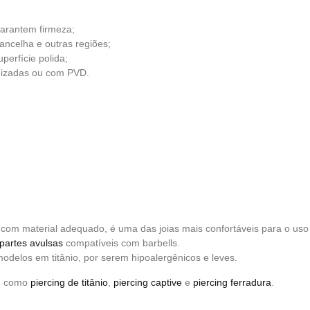
arantem firmeza;
ancelha e outras regiões;
perfície polida;
odizadas ou com PVD.
om material adequado, é uma das joias mais confortáveis para o uso 
partes avulsas
compatíveis com barbells.
odelos em titânio, por serem hipoalergênicos e leves.
, como
piercing de titânio
,
piercing captive
e
piercing ferradura
.