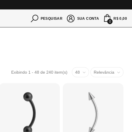
S
R$ 0,00
PESQUISAR
SUA CONTA
0
Exibindo 1 - 48 de 240 item(s)
48
Relevância