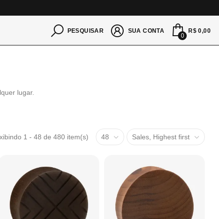
S
R$ 0,00
PESQUISAR
SUA CONTA
0
quer lugar.
xibindo 1 - 48 de 480 item(s)
48
Sales, Highest first