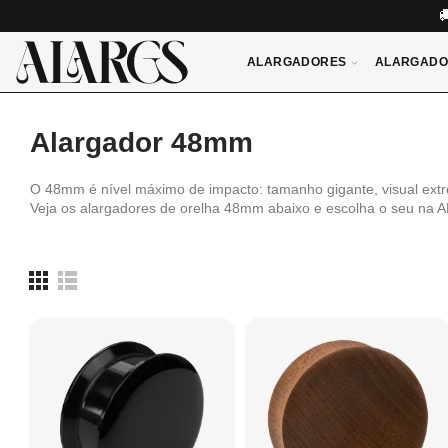
ALARGADORES
ALARGADO
Alargador 48mm
O 48mm é nível máximo de impacto: tamanho gigante, visual extr
Veja os alargadores de orelha 48mm abaixo e escolha o seu na