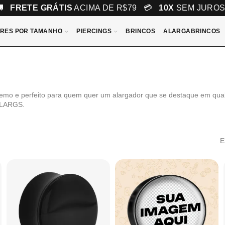
🚚
FRETE GRÁTIS
ACIMA DE R$79 💳
10X
SEM JURO
RES POR TAMANHO
PIERCINGS
BRINCOS
ALARGABRINCOS
emo e perfeito para quem quer um alargador que se destaque em qual
 ALARGS.
E