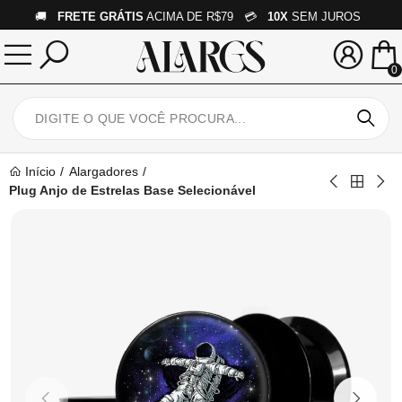
🚚
FRETE GRÁTIS
ACIMA DE R$79 💳
10X
SEM JUROS
0
Início
Alargadores
Plug Anjo de Estrelas Base Selecionável