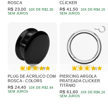
ROSCA
CLICKER
R$ 23,00
R$ 41,50
10X DE R$2,30
10X DE R$4,15
SEM JUROS
SEM JUROS
(19)
(11)
PLUG DE ACRÍLICO COM
PIERCING ARGOLA
ROSCA - COLORS
PRATEADA CLICKER
TITÂNIO
R$ 24,40
10X DE R$2,44
SEM JUROS
R$ 61,60
10X DE R$6,16
SEM JUROS