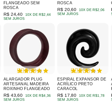
FLANGEADO SEM
ROSCA
ROSCA
R$ 20,60
10X DE R$2,06
R$ 24,40
SEM JUROS
10X DE R$2,44
SEM JUROS
(4)
(8)
ALARGADOR PLUG
ESPIRAL EXPANSOR DE
ARTESANAL MADEIRA
ACRÍLICO PRETO
ROXINHO FLANGEADO
CARACOL
R$ 43,60
R$ 17,80
10X DE R$4,36
10X DE R$1,78
SEM JUROS
SEM JUROS