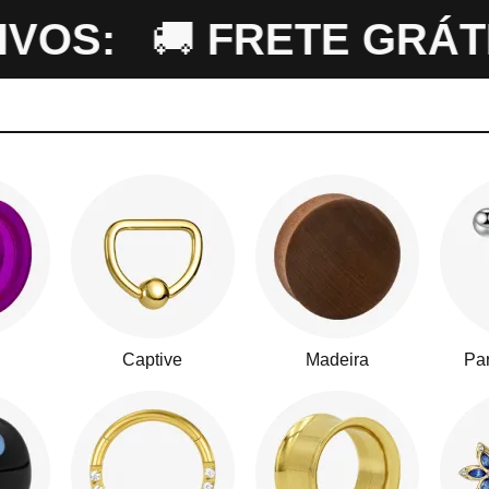
OS:
🚚
FRETE GRÁTIS
Captive
Madeira
Par