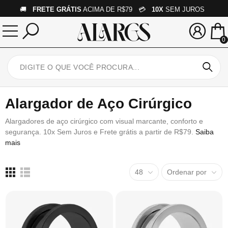
🚚
FRETE GRÁTIS
ACIMA DE R$79 💳
10X
SEM JUROS
0
Alargador de Aço Cirúrgico
Alargadores de aço cirúrgico com visual marcante, conforto e
segurança. 10x Sem Juros e Frete grátis a partir de R$79.
Saiba
mais
48
Ordenar por