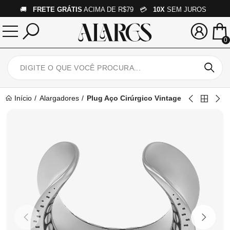
🚚
FRETE GRÁTIS
ACIMA DE R$79 💳
10X
SEM JUROS
0
Início
Alargadores
Plug Aço Cirúrgico Vintage