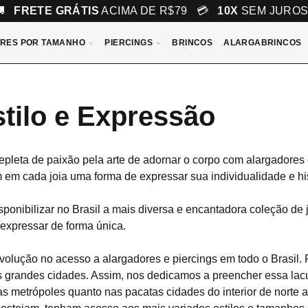
🚚
FRETE GRÁTIS
ACIMA DE R$79 💳
10X
SEM JURO
RES POR TAMANHO
PIERCINGS
BRINCOS
ALARGABRINCOS
tilo e Expressão
leta de paixão pela arte de adornar o corpo com alargadores e
em cada joia uma forma de expressar sua individualidade e his
sponibilizar no Brasil a mais diversa e encantadora coleção de 
expressar de forma única.
lução no acesso a alargadores e piercings em todo o Brasil.
das grandes cidades. Assim, nos dedicamos a preencher essa la
adas metrópoles quanto nas pacatas cidades do interior de nort