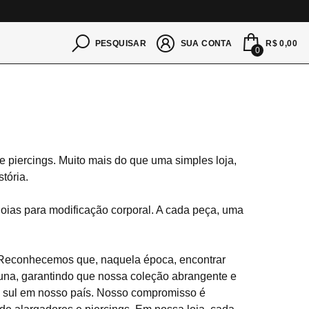
S
R$ 0,00
PESQUISAR
SUA CONTA
0
 piercings. Muito mais do que uma simples loja,
tória.
joias para modificação corporal. A cada peça, uma
 Reconhecemos que, naquela época, encontrar
cuna, garantindo que nossa coleção abrangente e
e a sul em nosso país. Nosso compromisso é