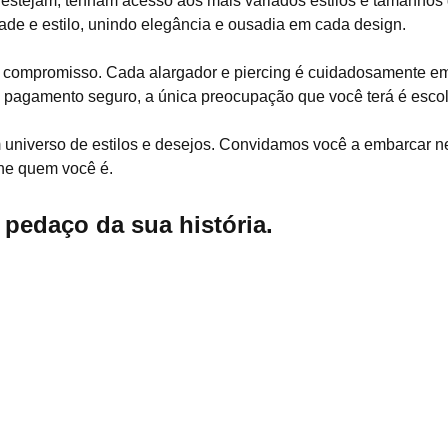
stejam, tenham acesso aos mais variados estilos e tamanhos d
ade e estilo, unindo elegância e ousadia em cada design.
ompromisso. Cada alargador e piercing é cuidadosamente emb
 pagamento seguro, a única preocupação que você terá é escol
 universo de estilos e desejos. Convidamos você a embarcar ne
ne quem você é.
pedaço da sua história.