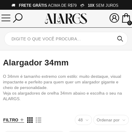
🚚
FRETE GRÁTIS
ACIMA DE R$79 💳
10X
SEM JUROS
0
Alargador 34mm
O 34mm é tamanho extremo com estilo: muito destaque, visual
impactante e perfeito para quem quer um alargador gigante e
cheio de personalidade.
Veja os alargadores de orelha 34mm abaixo e escolha o seu na
ALARGS.
FILTRO
48
Ordenar por