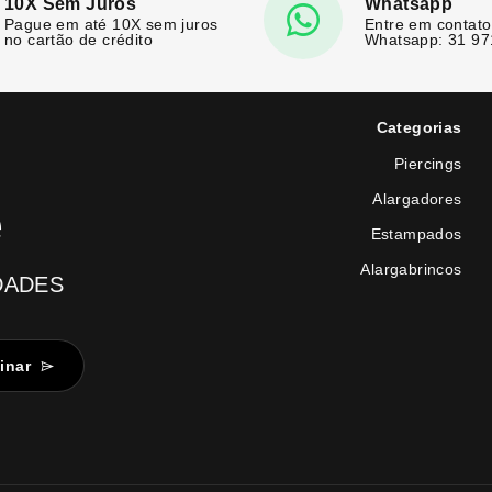
10X Sem Juros
Whatsapp
Pague em até 10X sem juros
Entre em contato
no cartão de crédito
Whatsapp: 31 9
Categorias
Piercings
Alargadores
e
Estampados
Alargabrincos
DADES
inar