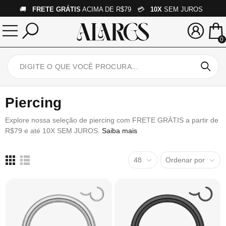
🚚
FRETE GRÁTIS
ACIMA DE R$79 💳
10X
SEM JUROS
0
Piercing
Explore nossa seleção de piercing com FRETE GRÁTIS a partir de
R$79 e até 10X SEM JUROS.
Saiba mais
48
Ordenar por