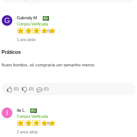
Gabriely M.
G
Compra Verificada
(5.0)
1 ano atrás
Práticos
ficam bonitos, só compraria um tamanho menor.
0
0
0
ita L.
I
Compra Verificada
(4.8)
2 anos atrás