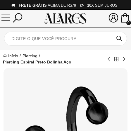
🚚
FRETE GRÁTIS
ACIMA DE R$79 💳
10X
SEM JUROS
0
Início
Piercing
Piercing Espiral Preto Bolinha Aço