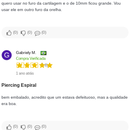
quero usar no furo da cartilagem e o de 10mm ficou grande. Vou
usar ele em outro furo da orelha.
0
0
0
Gabriely M.
G
Compra Verificada
(4.8)
1 ano atrás
Piercing Espiral
bem embalado, acredito que um estava defeituoso, mas a qualidade
era boa.
0
0
0