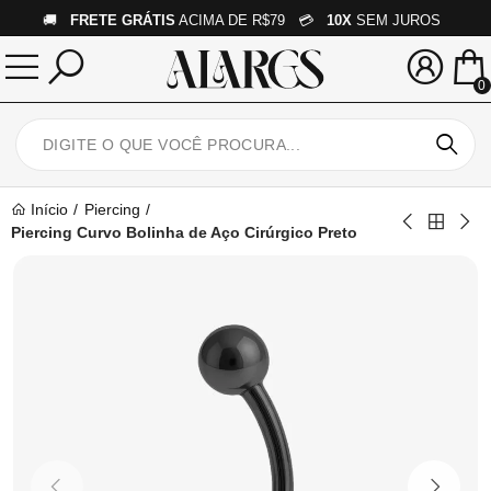
🚚
FRETE GRÁTIS
ACIMA DE R$79 💳
10X
SEM JUROS
0
Início
Piercing
Piercing Curvo Bolinha de Aço Cirúrgico Preto