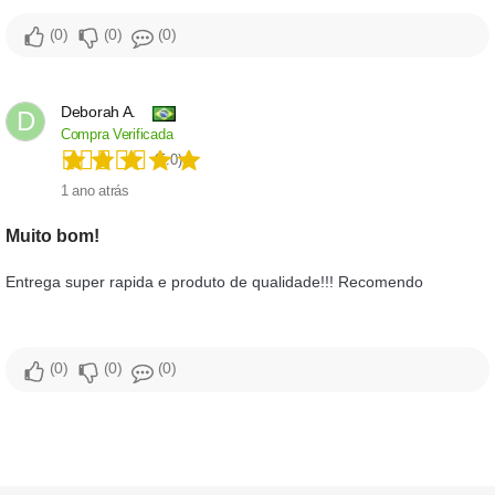
0
0
0
Deborah A.
D
Compra Verificada
(5.0)
1 ano atrás
Muito bom!
Entrega super rapida e produto de qualidade!!! Recomendo
0
0
0