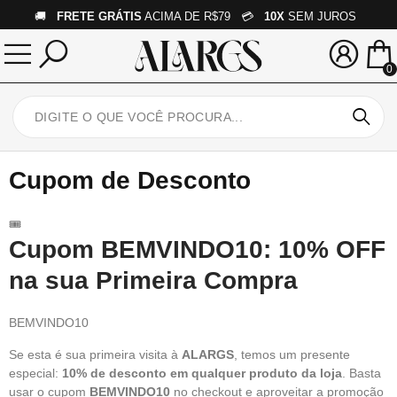
🚚
FRETE GRÁTIS
ACIMA DE R$79 💳
10X
SEM JUROS
0
Cupom de Desconto
🎟️
Cupom BEMVINDO10: 10% OFF
na sua Primeira Compra
BEMVINDO10
Se esta é sua primeira visita à
ALARGS
, temos um presente
especial:
10% de desconto em qualquer produto da loja
. Basta
usar o cupom
BEMVINDO10
no checkout e aproveitar a promoção