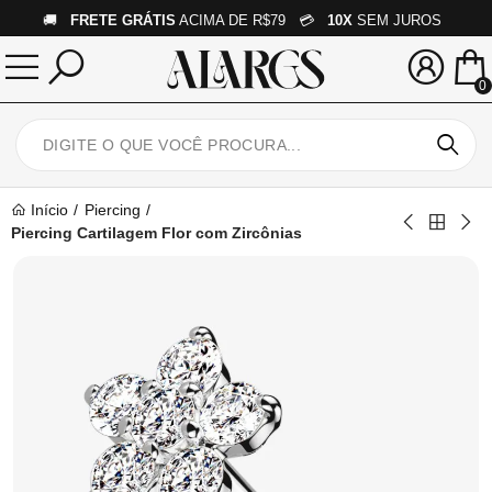
🚚
FRETE GRÁTIS
ACIMA DE R$79 💳
10X
SEM JUROS
0
Início
Piercing
Piercing Cartilagem Flor com Zircônias