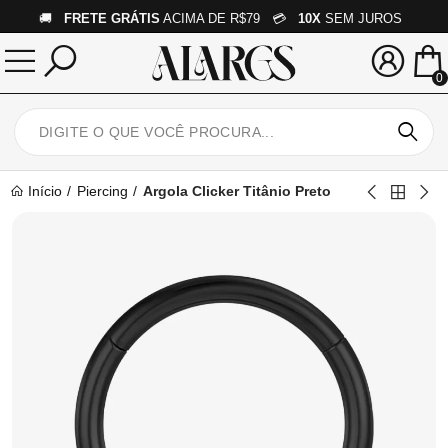
🚚
FRETE GRÁTIS
ACIMA DE R$79 💳
10X
SEM JUROS
0
Início
Piercing
Argola Clicker Titânio Preto