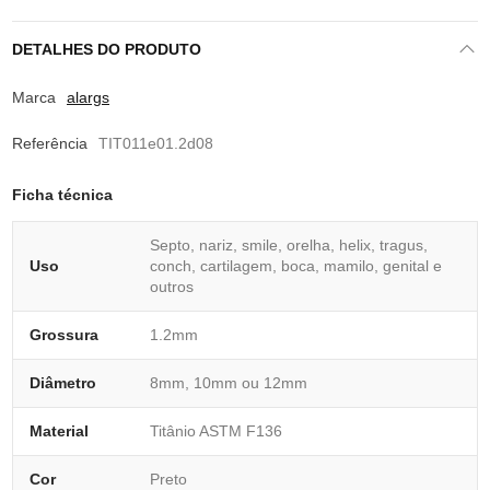
DETALHES DO PRODUTO
Marca
alargs
Referência
TIT011e01.2d08
Ficha técnica
Septo, nariz, smile, orelha, helix, tragus,
Uso
conch, cartilagem, boca, mamilo, genital e
outros
Grossura
1.2mm
Diâmetro
8mm, 10mm ou 12mm
Material
Titânio ASTM F136
Cor
Preto