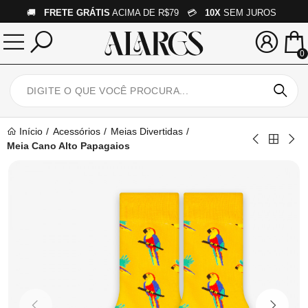
🚚
FRETE GRÁTIS
ACIMA DE R$79 💳
10X
SEM JUROS
0
Início
Acessórios
Meias Divertidas
Meia Cano Alto Papagaios