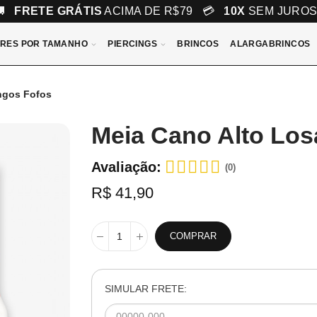
🚚
FRETE GRÁTIS
ACIMA DE R$79 💳
10X
SEM JURO
RES POR TAMANHO
PIERCINGS
BRINCOS
ALARGABRINCOS
ngos Fofos
Meia Cano Alto Lo
Avaliação:
(0)
R$ 41,90
COMPRAR
SIMULAR FRETE: