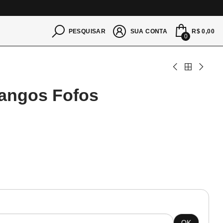
S
R$ 0,00
PESQUISAR
SUA CONTA
0
sangos Fofos
OK