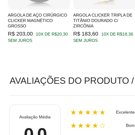
C/
ARGOLA DE AÇO CIRÚRGICO
ARGOLA CLICKER TRIPLA DE
CLICKER MAGNÉTICO
TITÂNIO DOURADO C/
GROSSO
ZIRCÔNIA
19
R$ 203,00
R$ 183,60
10X DE R$20,30
10X DE R$18,36
SEM JUROS
SEM JUROS
AVALIAÇÕES DO PRODUTO /
★★★★★
Excelente
Avaliação Média
★★★★☆
Bom
0.0