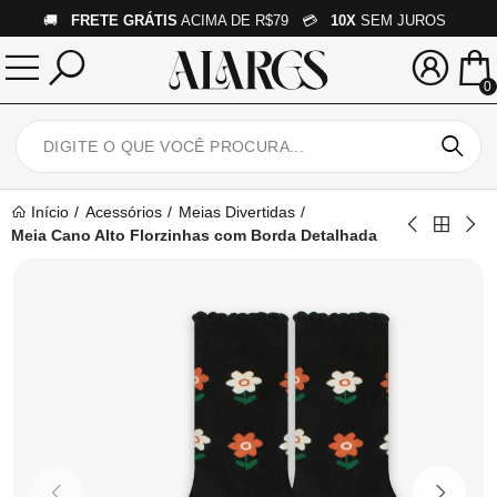
🚚
FRETE GRÁTIS
ACIMA DE R$79 💳
10X
SEM JUROS
0
Início
Acessórios
Meias Divertidas
Meia Cano Alto Florzinhas com Borda Detalhada