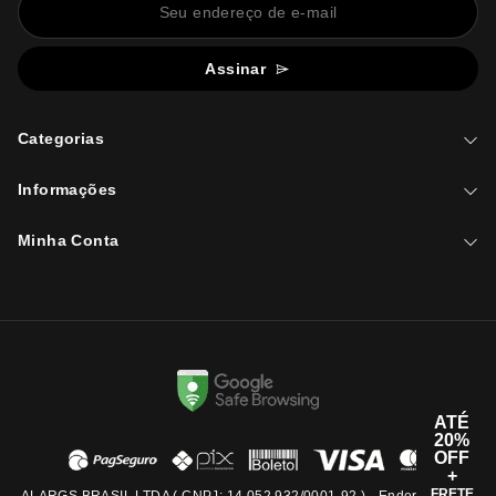
Assinar
Categorias
Informações
Minha Conta
ATÉ
20%
OFF
+
FRETE
ALARGS BRASIL LTDA ( CNPJ: 14.052.932/0001-92 ) - Endereço: Rua