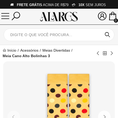
🚚
FRETE GRÁTIS
ACIMA DE R$79 💳
10X
SEM JUROS
0
Início
Acessórios
Meias Divertidas
Meia Cano Alto Bolinhas 3