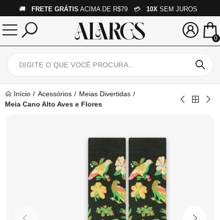
🚚
FRETE GRÁTIS
ACIMA DE R$79 💳
10X
SEM JUROS
0
Início
Acessórios
Meias Divertidas
Meia Cano Alto Aves e Flores