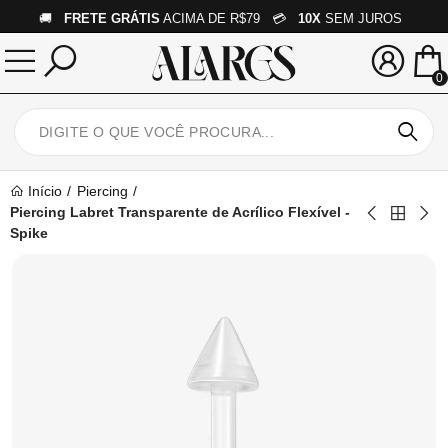
🚚
FRETE GRÁTIS
ACIMA DE R$79 💳
10X
SEM JUROS
0
Início
Piercing
Piercing Labret Transparente de Acrílico Flexível -
Spike