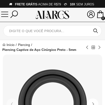
🚚
FRETE GRÁTIS
ACIMA DE R$79 💳
10X
SEM JUROS
0
Início
Piercing
Piercing Captive de Aço Cirúrgico Preto - 5mm