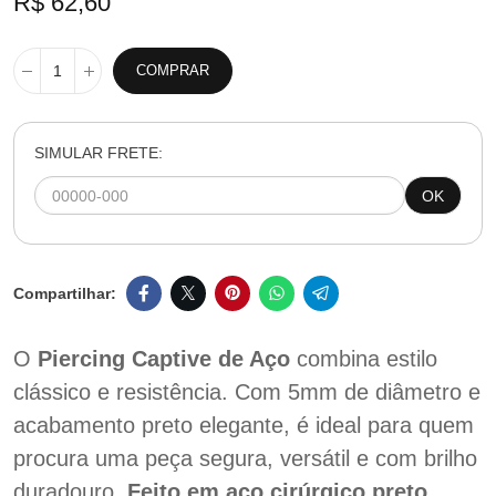
R$ 62,60
COMPRAR
SIMULAR FRETE:
OK
O
Piercing Captive de Aço
combina estilo
clássico e resistência. Com 5mm de diâmetro e
acabamento preto elegante, é ideal para quem
procura uma peça segura, versátil e com brilho
duradouro.
Feito em aço cirúrgico
preto
,