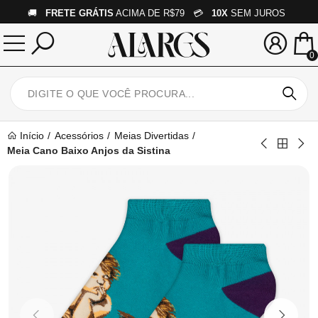
🚚
FRETE GRÁTIS
ACIMA DE R$79 💳
10X
SEM JUROS
0
Início
Acessórios
Meias Divertidas
Meia Cano Baixo Anjos da Sistina