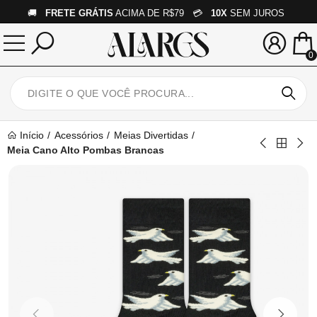
🚚
FRETE GRÁTIS
ACIMA DE R$79 💳
10X
SEM JUROS
0
Início
Acessórios
Meias Divertidas
Meia Cano Alto Pombas Brancas