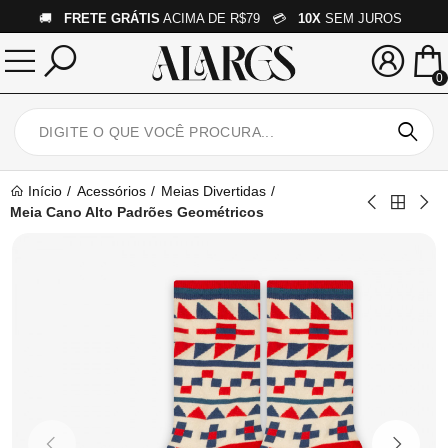
🚚
FRETE GRÁTIS
ACIMA DE R$79 💳
10X
SEM JUROS
0
Início
Acessórios
Meias Divertidas
Meia Cano Alto Padrões Geométricos