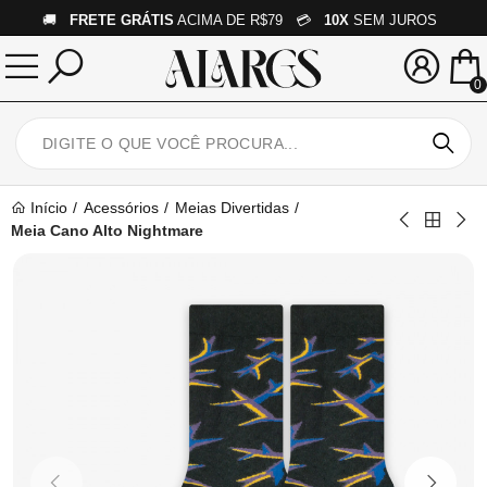
🚚
FRETE GRÁTIS
ACIMA DE R$79 💳
10X
SEM JUROS
0
Início
Acessórios
Meias Divertidas
Meia Cano Alto Nightmare