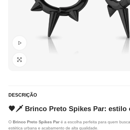
Ver Vídeo
Clique para ampliar
DESCRIÇÃO
🖤🗡️ Brinco Preto Spikes Par: estilo
O
Brinco Preto Spikes Par
é a escolha perfeita para quem busca
estética urbana e acabamento de alta qualidade.