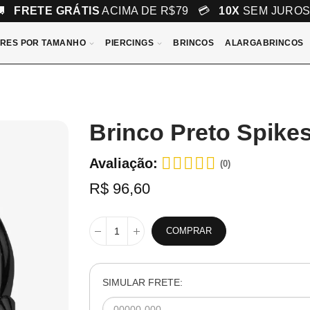
🚚
FRETE GRÁTIS
ACIMA DE R$79 💳
10X
SEM JURO
RES POR TAMANHO
PIERCINGS
BRINCOS
ALARGABRINCOS
Brinco Preto Spike
Avaliação:
(0)
R$ 96,60
COMPRAR
SIMULAR FRETE: