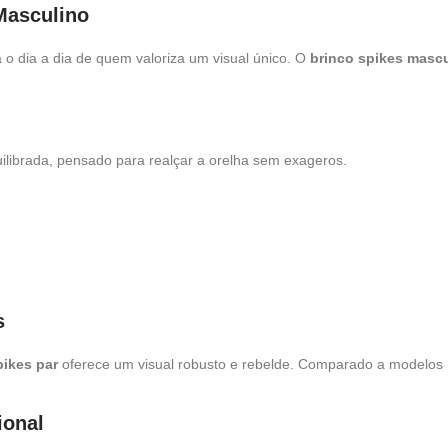
Masculino
a o dia a dia de quem valoriza um visual único. O
brinco spikes masc
librada, pensado para realçar a orelha sem exageros.
s
pikes par
oferece um visual robusto e rebelde. Comparado a modelos l
ional