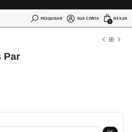
S
R$ 0,00
PESQUISAR
SUA CONTA
0
s Par
OK