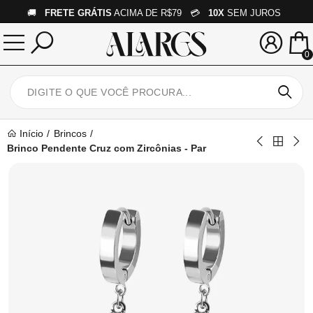
🚚
FRETE GRÁTIS
ACIMA DE R$79 💳
10X
SEM JUROS
0
Início
Brincos
Brinco Pendente Cruz com Zircônias - Par