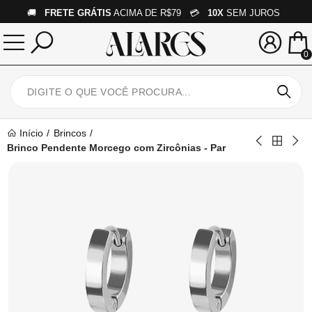
🚚
FRETE GRÁTIS
ACIMA DE R$79 💳
10X
SEM JUROS
0
Início
Brincos
Brinco Pendente Morcego com Zircônias - Par