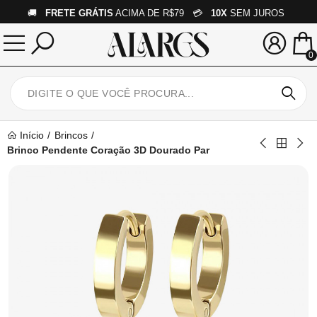
🚚
FRETE GRÁTIS
ACIMA DE R$79 💳
10X
SEM JUROS
0
Início
Brincos
Brinco Pendente Coração 3D Dourado Par