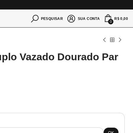
S
R$ 0,00
PESQUISAR
SUA CONTA
0
uplo Vazado Dourado Par
OK