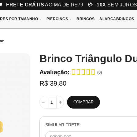
🚚
FRETE GRÁTIS
ACIMA DE R$79 💳
10X
SEM JURO
RES POR TAMANHO
PIERCINGS
BRINCOS
ALARGABRINCOS
ar
Brinco Triângulo D
Avaliação:
(0)
R$ 39,80
COMPRAR
SIMULAR FRETE: