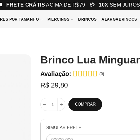
🚚
FRETE GRÁTIS
ACIMA DE R$79 💳
10X
SEM JURO
RES POR TAMANHO
PIERCINGS
BRINCOS
ALARGABRINCOS
Brinco Lua Mingua
Avaliação:
(0)
R$ 29,80
COMPRAR
SIMULAR FRETE: