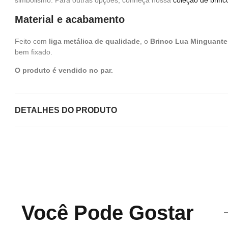
simbolismo. Para outras opções, conheça nossa
coleção de brinc
Material e acabamento
Feito com
liga metálica de qualidade
, o
Brinco Lua Minguant
bem fixado.
O produto é vendido no par.
DETALHES DO PRODUTO
Você Pode Gostar