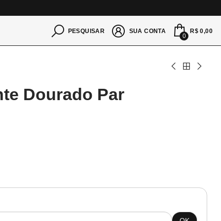
S
R$ 0,00
PESQUISAR
SUA CONTA
0
nte Dourado Par
OK