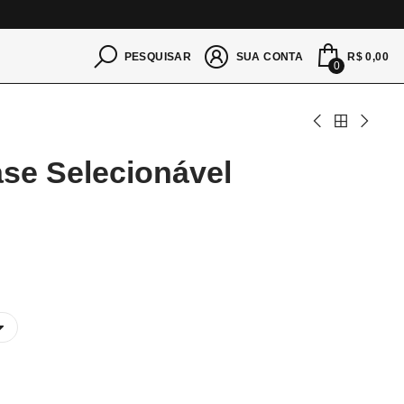
S
R$ 0,00
PESQUISAR
SUA CONTA
0
ase Selecionável