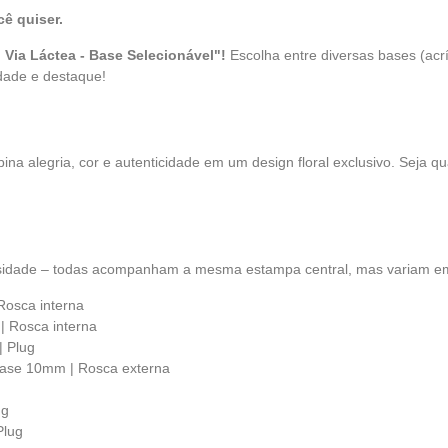
cê quiser.
 Via Láctea - Base Selecionável"!
Escolha entre diversas bases (acríl
dade e destaque!
na alegria, cor e autenticidade em um design floral exclusivo. Seja qua
sidade – todas acompanham a mesma estampa central, mas variam em 
Rosca interna
| Rosca interna
| Plug
Base 10mm | Rosca externa
ug
Plug