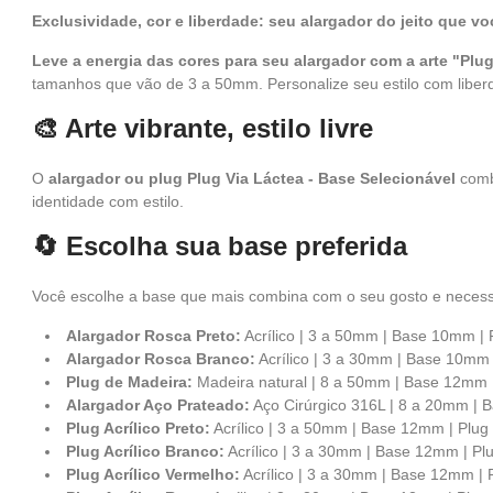
Exclusividade, cor e liberdade: seu alargador do jeito que vo
Leve a energia das cores para seu alargador com a arte "Plug
tamanhos que vão de 3 a 50mm. Personalize seu estilo com liber
🎨 Arte vibrante, estilo livre
O
alargador ou plug Plug Via Láctea - Base Selecionável
combi
identidade com estilo.
🔄 Escolha sua base preferida
Você escolhe a base que mais combina com o seu gosto e neces
Alargador Rosca Preto:
Acrílico | 3 a 50mm | Base 10mm | 
Alargador Rosca Branco:
Acrílico | 3 a 30mm | Base 10mm 
Plug de Madeira:
Madeira natural | 8 a 50mm | Base 12mm 
Alargador Aço Prateado:
Aço Cirúrgico 316L | 8 a 20mm | 
Plug Acrílico Preto:
Acrílico | 3 a 50mm | Base 12mm | Plug
Plug Acrílico Branco:
Acrílico | 3 a 30mm | Base 12mm | Pl
Plug Acrílico Vermelho:
Acrílico | 3 a 30mm | Base 12mm | 