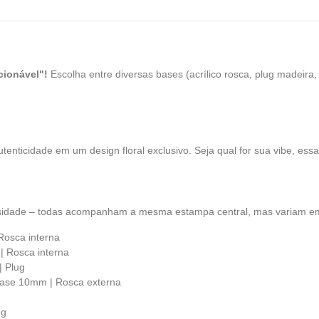
cionável"!
Escolha entre diversas bases (acrílico rosca, plug madeira,
tenticidade em um design floral exclusivo. Seja qual for sua vibe, essa
sidade – todas acompanham a mesma estampa central, mas variam em 
Rosca interna
| Rosca interna
| Plug
Base 10mm | Rosca externa
ug