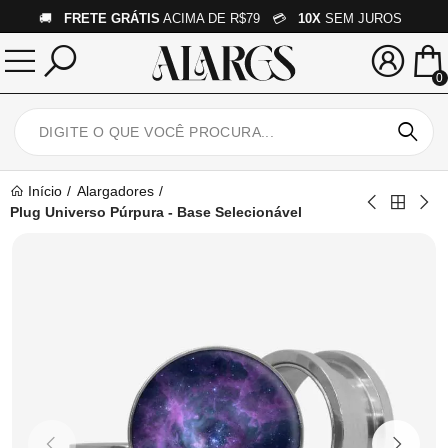
🚚
FRETE GRÁTIS
ACIMA DE R$79 💳
10X
SEM JUROS
0
Início
Alargadores
Plug Universo Púrpura - Base Selecionável