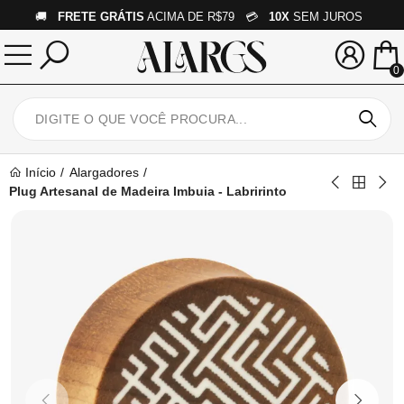
🚚
FRETE GRÁTIS
ACIMA DE R$79 💳
10X
SEM JUROS
0
Início
Alargadores
Plug Artesanal de Madeira Imbuia - Labririnto