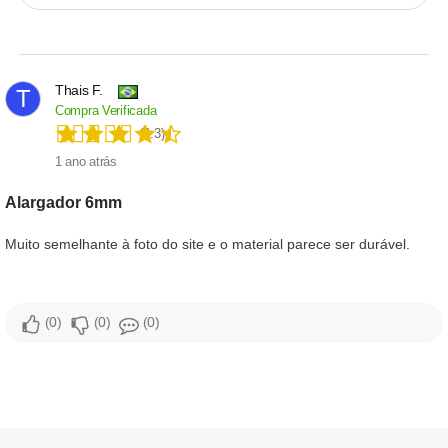
Thais F.
T
Compra Verificada
(4.3)
1 ano atrás
Alargador 6mm
Muito semelhante à foto do site e o material parece ser durável.
0
0
0