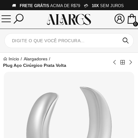
🚚
FRETE GRÁTIS
ACIMA DE R$79 💳
10X
SEM JUROS
0
Início
Alargadores
Plug Aço Cirúrgico Prata Volta