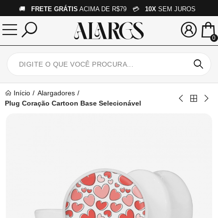
🚚
FRETE GRÁTIS
ACIMA DE R$79 💳
10X
SEM JUROS
0
Início
Alargadores
Plug Coração Cartoon Base Selecionável