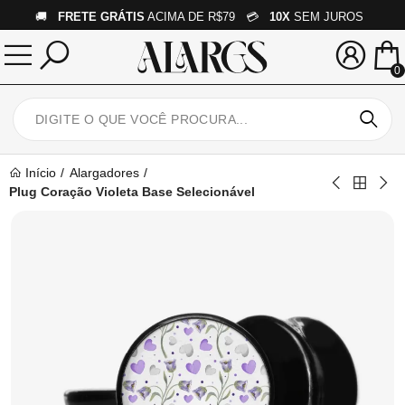
🚚
FRETE GRÁTIS
ACIMA DE R$79 💳
10X
SEM JUROS
0
Início
Alargadores
Plug Coração Violeta Base Selecionável