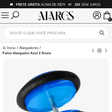
🚚
FRETE GRÁTIS
ACIMA DE R$79 💳
10X
SEM JUROS
0
Início
Alargadores
Falso Alargador Azul 2 Aneis