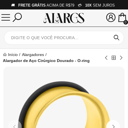
🚚
FRETE GRÁTIS
ACIMA DE R$79 💳
10X
SEM JUROS
0
Início
Alargadores
Alargador de Aço Cirúrgico Dourado - O-ring