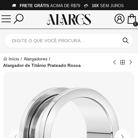
🚚
FRETE GRÁTIS
ACIMA DE R$79 💳
10X
SEM JUROS
0
Início
Alargadores
Alargador de Titânio Prateado Rosca