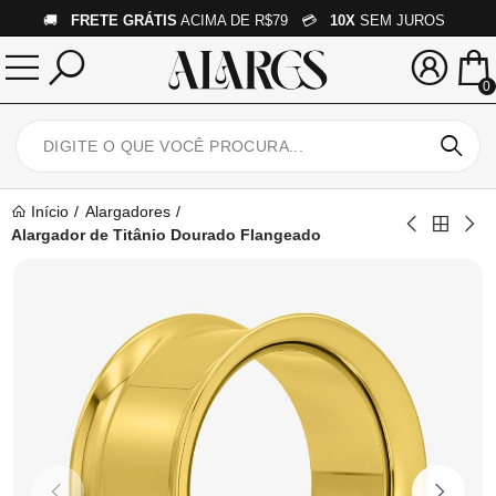
🚚
FRETE GRÁTIS
ACIMA DE R$79 💳
10X
SEM JUROS
0
Início
Alargadores
Alargador de Titânio Dourado Flangeado