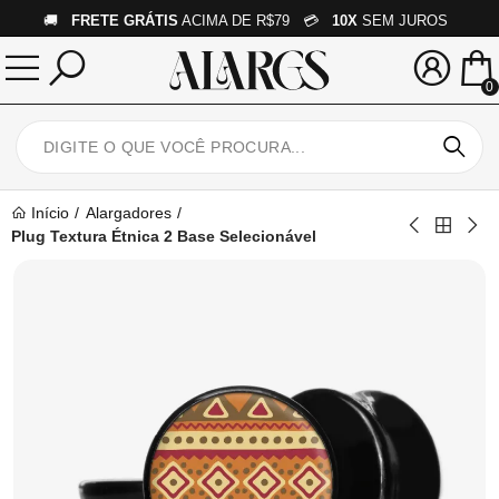
🚚
FRETE GRÁTIS
ACIMA DE R$79 💳
10X
SEM JUROS
0
Início
Alargadores
Plug Textura Étnica 2 Base Selecionável