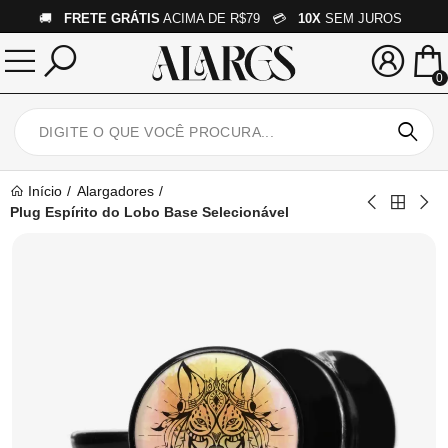
🚚
FRETE GRÁTIS
ACIMA DE R$79 💳
10X
SEM JUROS
0
Início
Alargadores
Plug Espírito do Lobo Base Selecionável