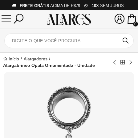
🚚
FRETE GRÁTIS
ACIMA DE R$79 💳
10X
SEM JUROS
0
Início
Alargadores
Alargabrinco Opala Ornamentada - Unidade