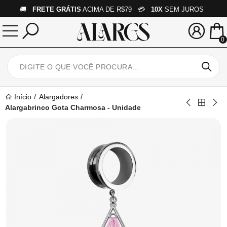
🚚
FRETE GRÁTIS
ACIMA DE R$79 💳
10X
SEM JUROS
0
Início
Alargadores
Alargabrinco Gota Charmosa - Unidade