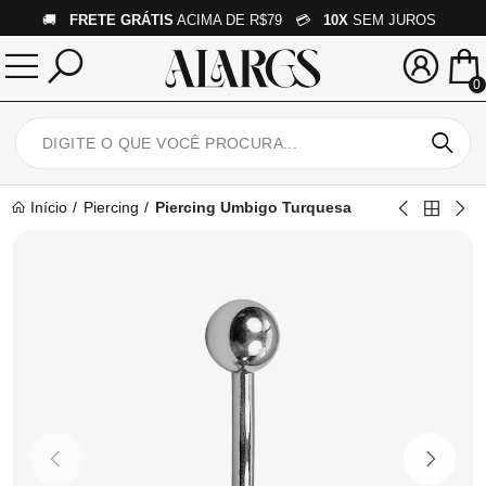
🚚
FRETE GRÁTIS
ACIMA DE R$79 💳
10X
SEM JUROS
0
Início
Piercing
Piercing Umbigo Turquesa