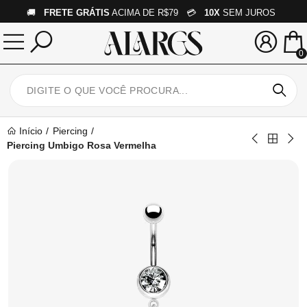
🚚
FRETE GRÁTIS
ACIMA DE R$79 💳
10X
SEM JUROS
0
Início
Piercing
Piercing Umbigo Rosa Vermelha